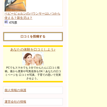
ベビービョルンのバウンサーはいつから
使える？新生児は？
476票
口コミを投稿する
あなたの体験を口コミしよう♪
PCでもスマホでも３分でかんたんに口コミ投
稿。後から更新や写真追加もOK！あなたの口コ
ミページを 口コミや写真、子育ての思いで充実
させよう。
個人情報の保護
運営会社の情報