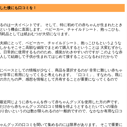
した後にも口コミを！
るのは一大イベントです。 そして、特に初めての赤ちゃんが生まれたとき
という機会に直面します。 ベビーカー、チャイルドシート、抱っこひも、
消耗品としては紙おむつが大切になります。
夫婦にとって、ベビーカー、チャイルドシート、抱っこひもというような
しかもそこそこ高額な値段でまとめて購入するということは 大変むずかし
、日常的に使用するもののため、感覚がわきやすいのですが このような赤
人して結婚して子供が生まれてはじめて接することになるわけだからで
にベースとしての情報が少なく、商品を選択するのが 非常に難しい赤ちゃ
が非常に有用になってくると考えられます。 「口コミ」、すなわち、既に
の方たちの声、感想を情報として共有することが重要になってくるので
最近同じように赤ちゃんを作って赤ちゃんグッズを使用した方の声です。
だけから赤ちゃんグッズの口コミ情報を得ようとするとたいていの場合
知り合いというのは数が限られるのが一般的ですので、なかなか有用な口コ
ゃんグッズの口コミを聞いて集めるのには限界があります。 そこで重要に