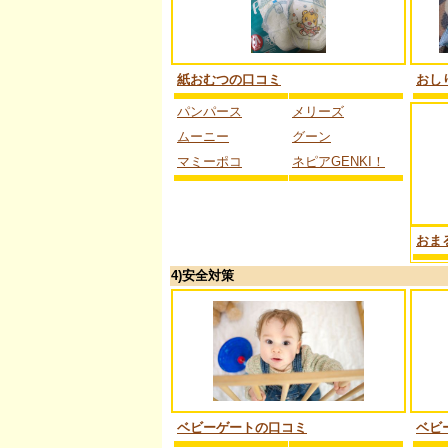
紙おむつの口コミ
おし
パンパース
メリーズ
ムーニー
グーン
マミーポコ
ネピアGENKI！
おま
4)安全対策
ベビーゲートの口コミ
ベビ