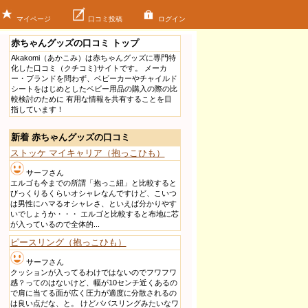
マイページ
口コミ投稿
ログイン
赤ちゃんグッズの口コミ トップ
Akakomi（あかこみ）は赤ちゃんグッズに専門特
化した口コミ（クチコミ)サイトです。 メーカ
ー・ブランドを問わず、ベビーカーやチャイルド
シートをはじめとしたベビー用品の購入の際の比
較検討のために 有用な情報を共有することを目
指しています！
新着 赤ちゃんグッズの口コミ
ストッケ マイキャリア（抱っこひも）
サーフさん
エルゴも今までの所謂「抱っこ紐」と比較すると
びっくりるくらいオシャレなんですけど、こいつ
は男性にハマるオシャレさ、といえば分かりやす
いでしょうか・・・ エルゴと比較すると布地に芯
が入っているので全体的...
ピースリング（抱っこひも）
サーフさん
クッションが入ってるわけではないのでフワフワ
感？ってのはないけど、幅が10センチ近くあるの
で肩に当てる面が広く圧力が適度に分散されるの
は良い点だな、と。 けどババスリングみたいなワ