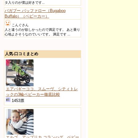
タ入りのが僕は好きです...
バガブー バッファロー（Bugaboo
Buffalo）（ベビーカー）
こんぐさん
人と違うのが欲しかったので満足です。 あと乗り
心地よさそうなのでいいです。 満足です ...
人気-口コミまとめ
エアバギーココ、スムーヴ、シティトレ
ックの3輪ベビーカー徹底比較
1453票
エルゴ、アップリカ コランハグ、ベビー