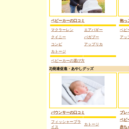
ベビーカーの口コミ
抱っ
マクラーレン
エアバギー
ベビ
クイニー
バガブー
アッ
コンビ
アップリカ
カトージ
ベビーカーの選び方
2)発達促進・あやしグッズ
バウンサーの口コミ
プレ
ベビ
フィッシャープラ
カトージ
イス
赤ち