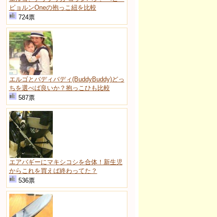
ビョルンOneの抱っこ紐を比較
724票
エルゴとバディバディ(BuddyBuddy)どっ
ちを選べば良いか？抱っこひも比較
587票
エアバギーにマキシコシを合体！新生児
からこれを買えば終わってた？
536票